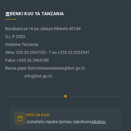
BENKI KUU YA TANZANIA
Barabara ya 16 ya Jakaya Kikwete 40184
S.L.P 2303
Dodoma Tanzania
Simu: 255 26 2963182 - 7 au +255 22 2232541
Faksi: +255 26 2963189
Barua pepe: botcommunications@bot.go.tz
: info@bot.go.tz
SIKU ZA KAZI
Jumatatu mpaka Ijumaa, isipokuwa
sikukuu