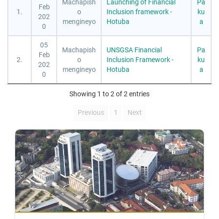
Machapish
Launching of Financial
Pa
Feb
1.
o
Inclusion framework -
ku
202
mengineyo
Hotuba
a
0
05
Machapish
UNSGSA Financial
Pa
Feb
2.
o
Inclusion Framework -
ku
202
mengineyo
Hotuba
a
0
Showing 1 to 2 of 2 entries
Previous
1
Next