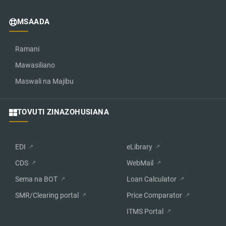
MSAADA
Ramani
Mawasiliano
Maswali na Majibu
TOVUTI ZINAZOHUSIANA
EDI
eLibrary
CDS
WebMail
Sema na BOT
Loan Calculator
SMR/Clearing portal
Price Comparator
ITMS Portal