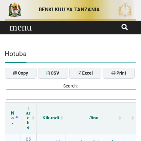
Skip to content
BENKI KUU YA TANZANIA
menu
Hotuba
Copy
CSV
Excel
Print
Search:
T
N
ar
a
e
Kikundi
Jina
.
h
e
05