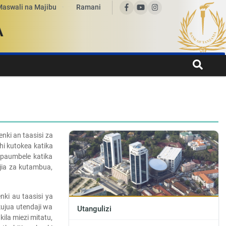
Maswali na Majibu
Ramani
A
ki an taasisi za
i kutokea katika
ipaumbele katika
jia za kutambua,
nki au taasisi ya
kujua utendaji wa
Utangulizi
kila miezi mitatu,