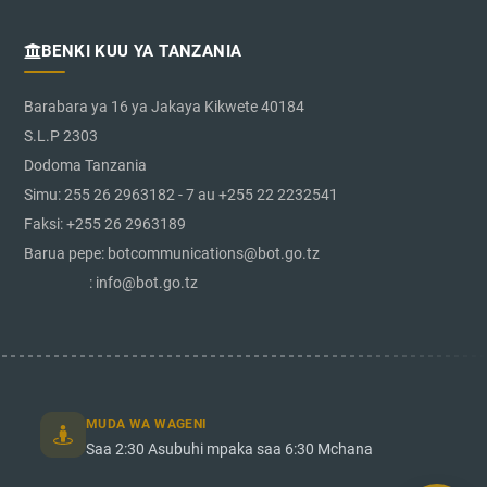
BENKI KUU YA TANZANIA
Barabara ya 16 ya Jakaya Kikwete 40184
S.L.P 2303
Dodoma Tanzania
Simu: 255 26 2963182 - 7 au +255 22 2232541
Faksi: +255 26 2963189
Barua pepe: botcommunications@bot.go.tz
: info@bot.go.tz
MUDA WA WAGENI
Saa 2:30 Asubuhi mpaka saa 6:30 Mchana