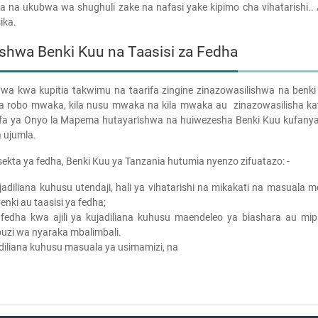
a na ukubwa wa shughuli zake na nafasi yake kipimo cha vihatarishi..
ika.
shwa Benki Kuu na Taasisi za Fedha
wa kwa kupitia takwimu na taarifa zingine zinazowasilishwa na benki 
zi, kila robo mwaka, kila nusu mwaka na kila mwaka au zinazowasilisha kat
ifa ya Onyo la Mapema hutayarishwa na huiwezesha Benki Kuu kufany
a ujumla.
sekta ya fedha, Benki Kuu ya Tanzania hutumia nyenzo zifuatazo: -
ujadiliana kuhusu utendaji, hali ya vihatarishi na mikakati na masuala 
nki au taasisi ya fedha;
 fedha kwa ajili ya kujadiliana kuhusu maendeleo ya biashara au mi
uzi wa nyaraka mbalimbali.
diliana kuhusu masuala ya usimamizi, na