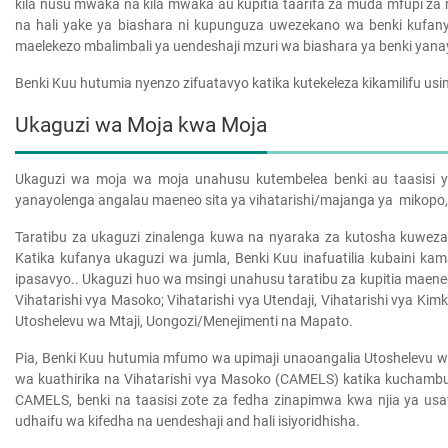
kila nusu mwaka na kila mwaka au kupitia taarifa za muda mfupi za
na hali yake ya biashara ni kupunguza uwezekano wa benki kufany
maelekezo mbalimbali ya uendeshaji mzuri wa biashara ya benki yan
Benki Kuu hutumia nyenzo zifuatavyo katika kutekeleza kikamilifu usim
Ukaguzi wa Moja kwa Moja
Ukaguzi wa moja wa moja unahusu kutembelea benki au taasisi y
yanayolenga angalau maeneo sita ya vihatarishi/majanga ya mikopo, uk
Taratibu za ukaguzi zinalenga kuwa na nyaraka za kutosha kuweza 
Katika kufanya ukaguzi wa jumla, Benki Kuu inafuatilia kubaini kam
ipasavyo.. Ukaguzi huo wa msingi unahusu taratibu za kupitia maeneo
Vihatarishi vya Masoko; Vihatarishi vya Utendaji, Vihatarishi vya Kimka
Utoshelevu wa Mtaji, Uongozi/Menejimenti na Mapato.
Pia, Benki Kuu hutumia mfumo wa upimaji unaoangalia Utoshelevu w
wa kuathirika na Vihatarishi vya Masoko (CAMELS) katika kuchambu
CAMELS, benki na taasisi zote za fedha zinapimwa kwa njia ya us
udhaifu wa kifedha na uendeshaji and hali isiyoridhisha.