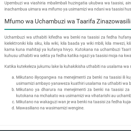
Upembuzi wa viashiria mbalimbali huzingatia ukubwa wa taasisi, ain
inachambua uimara wa mifumo ya usimamizi wa ndani wa taasisi hus
Mfumo wa Uchambuzi wa Taarifa Zinazowasili
Uchambuzi wa uthabiti kifedha wa benki na taasisi za fedha hufany
kielektroniki kila siku, kila wiki, kila baada ya wiki mbili, kila mwe
kama kuna mahitaji ya kufanya hivyo. Kutokana na uchambuzi Taar
kuhusu uthabiti wa sekta ya fedha katika ngazi ya taasisi moja na kw
Katika kutekeleza jukumu lake la kuhakikisha uthabiti na usalama wa 
Mikutano iliyopangwa na menejimenti za benki na taasisi ili k
usimamizi ambayo yanaweza kuathiri usalama na uthabiti wa be
Mikutano ya dharura na menejimenti za benki na taasisi za
kutokana na mchakato wa usimamizi wa vihatarishi au uchamb
Mikutano na wakaguzi wan je wa benki na taasisi za fedha kuja
Mawasiliano na wasimamizi wengine.