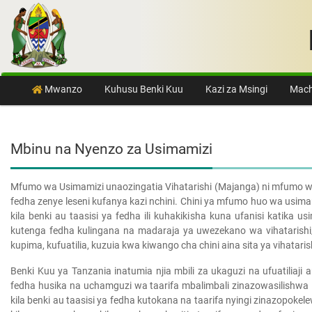
Skip to content
Mwanzo
Kuhusu Benki Kuu
Kazi za Msingi
Mach
Mbinu na Nyenzo za Usimamizi
Mfumo wa Usimamizi unaozingatia Vihatarishi (Majanga) ni mfumo wa
fedha zenye leseni kufanya kazi nchini. Chini ya mfumo huo wa usi
kila benki au taasisi ya fedha ili kuhakikisha kuna ufanisi katik
kutenga fedha kulingana na madaraja ya uwezekano wa vihatarishi/m
kupima, kufuatilia, kuzuia kwa kiwango cha chini aina sita ya vihatari
Benki Kuu ya Tanzania inatumia njia mbili za ukaguzi na ufuatiliaj
fedha husika na uchamguzi wa taarifa mbalimbali zinazowasilishwa Be
kila benki au taasisi ya fedha kutokana na taarifa nyingi zinazopokelewa k