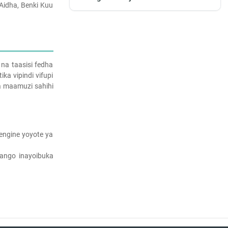
 Aidha, Benki Kuu
na taasisi fedha
ika vipindi vifupi
a maamuzi sahihi
mengine yoyote ya
pango inayoibuka