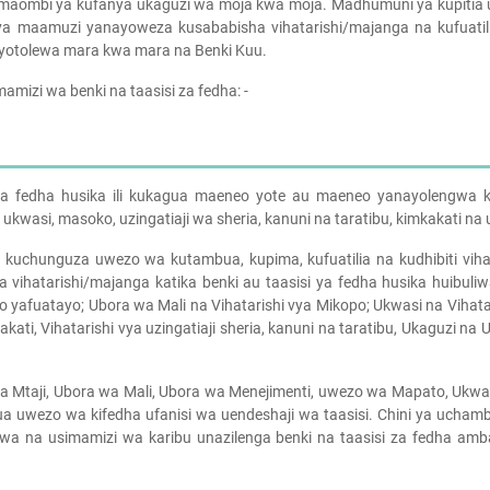
 maombi ya kufanya ukaguzi wa moja kwa moja. Madhumuni ya kupitia u
a maamuzi yanayoweza kusababisha vihatarishi/majanga na kufuatili
ayotolewa mara kwa mara na Benki Kuu.
amizi wa benki na taasisi za fedha: -
a fedha husika ili kukagua maeneo yote au maeneo yanayolengwa k
wasi, masoko, uzingatiaji wa sheria, kanuni na taratibu, kimkakati na 
kuchunguza uwezo wa kutambua, kupima, kufuatilia na kudhibiti viha
a vihatarishi/majanga katika benki au taasisi ya fedha husika huibuli
 yafuatayo; Ubora wa Mali na Vihatarishi vya Mikopo; Ukwasi na Vihata
kati, Vihatarishi vya uzingatiaji sheria, kanuni na taratibu, Ukaguzi na 
a Mtaji, Ubora wa Mali, Ubora wa Menejimenti, uwezo wa Mapato, Ukw
a uwezo wa kifedha ufanisi wa uendeshaji wa taasisi. Chini ya ucham
awa na usimamizi wa karibu unazilenga benki na taasisi za fedha am