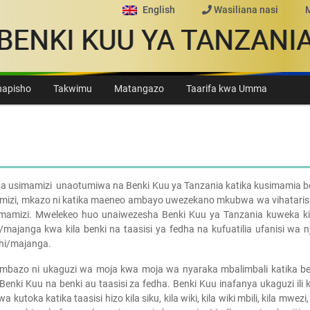
English
Wasiliana nasi
BENKI KUU YA TANZANI
apisho
Takwimu
Matangazo
Taarifa kwa Umma
 usimamizi unaotumiwa na Benki Kuu ya Tanzania katika kusimamia ben
mamizi, mkazo ni katika maeneo ambayo uwezekano mkubwa wa vihatarish
a usimamizi. Mwelekeo huo unaiwezesha Benki Kuu ya Tanzania kuweka k
ajanga kwa kila benki na taasisi ya fedha na kufuatilia ufanisi wa n
shi/majanga.
i ambazo ni ukaguzi wa moja kwa moja wa nyaraka mbalimbali katika be
nki Kuu na benki au taasisi za fedha. Benki Kuu inafanya ukaguzi ili 
utoka katika taasisi hizo kila siku, kila wiki, kila wiki mbili, kila mwezi, 