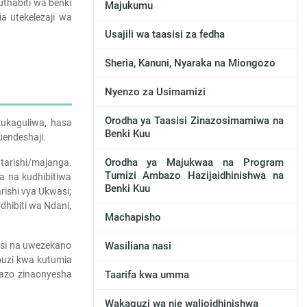
thabiti wa benki
Majukumu
a utekelezaji wa
Usajili wa taasisi za fedha
Sheria, Kanuni, Nyaraka na Miongozo
Nyenzo za Usimamizi
Orodha ya Taasisi Zinazosimamiwa na
ukaguliwa, hasa
Benki Kuu
uendeshaji.
Orodha ya Majukwaa na Program
tarishi/majanga.
Tumizi Ambazo Hazijaidhinishwa na
wa na kudhibitiwa
Benki Kuu
rishi vya Ukwasi;
Udhibiti wa Ndani,
Machapisho
asi na uwezekano
Wasiliana nasi
buzi kwa kutumia
bazo zinaonyesha
Taarifa kwa umma
Wakaguzi wa nje walioidhinishwa